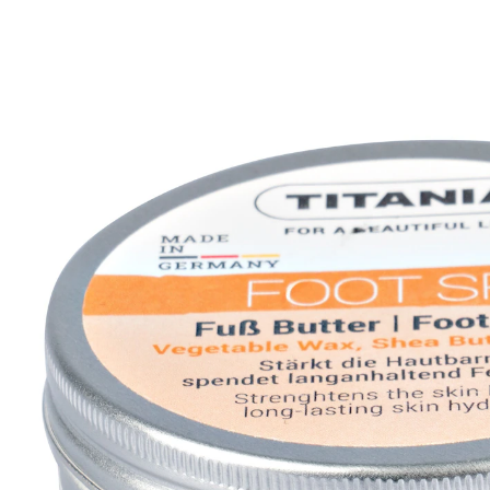
UVP CHF 7.99
CHF 6.00
1 l = CHF 60.00
inkl. MwSt. und zzgl.
Versandkosten
In den Warenkorb
Sofort lieferbar - in 3-4 Werktagen bei Ihnen
Verwöhnpflege
Die reichhaltige Fußbutter versorgt die Haut intensiv
und verleiht ihr ein geschmeidiges Gefühl. Durch ihre
cremige Konsistenz und die enthaltenen pflanzlichen
Wachse sowie Sheabutter bietet sie eine reichhaltige
Pflege.