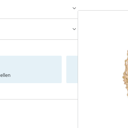
ellen
Newslet
4