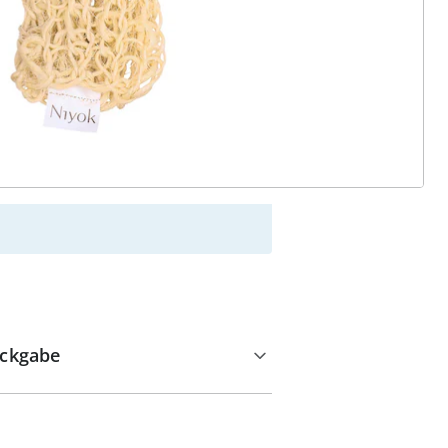
alzvital
Versandkostenfrei ab 129 CHF
Kauf auf Rechnung
Gebührenfrei
Geprüfte Qualität & volles
Rückgaberecht
Kein Mindest­bestellwert
ckgabe