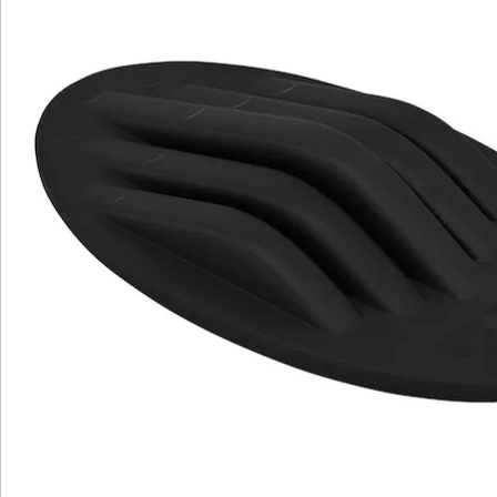
Wir sind für Sie da
Service-Hotline
4 Gründe für
walzvital