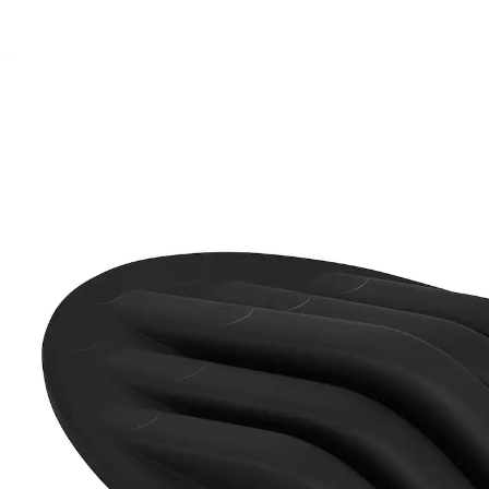
CHF 14.75
inkl. MwSt. und zzgl.
Versandkosten
In den Warenkorb
Sofort lieferbar - in 3-4 Werktagen bei Ihnen
Druck und Intensität selber variieren
ideal auch zur Regeneration
Triggern löst Verspannungen und Verklebungen der
Muskelfaszien und kann das Abrollverhalten des Fußes
positiv beeinflussen.