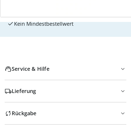
Versandkostenfrei ab 129 CHF
Kauf auf Rechnung Gebührenfrei
Geprüfte Qualität & volles Rückgaberecht
Kein Mindest­bestellwert
Service & Hilfe
Lieferung
Rückgabe