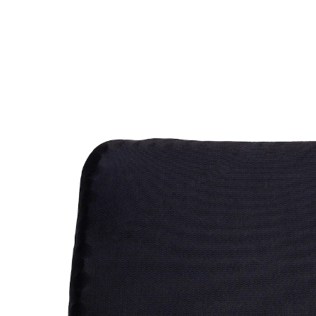
inkl. MwSt. und zzgl.
Versandkosten
In den Warenkorb
Lieferbar - in 11-13 Werktagen bei Ihnen
passend für das Gel-Sitzkissen
"Dreamolino SoftSitter"
Gönnen Sie sich ein bequemes Sitzgefühl: Der Überzug
für das Gel-Sitzkissen "Dreamolino SoftSitter" sorgt für
zusätzlichen Komfort im Alltag.
Details