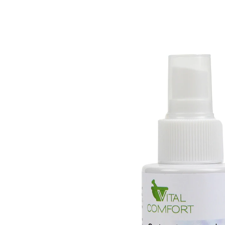
UVP CHF 12.95
CHF 7.95
1 l = CHF 79.50
inkl. MwSt. und zzgl.
Versandkosten
In den Warenkorb
Sofort lieferbar - in 3-4 Werktagen bei Ihnen
Entspannung zum Aufsprühen!
zum Aufsprühen
erfrischend und wohltuend
Ob nach dem Sport oder einem langen Tag: Dieses
Spray kann mit seinen pflanzlichen Inhaltsstoffen wie
Teufelskralle, Menthol, Laven­del- und Eukalyptusöl für