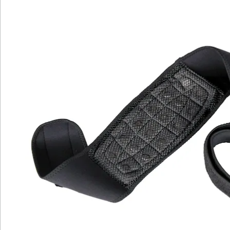
wirkt und eine entspannende Wirkung hat.
Diese Stütze wurde speziell entwickelt, um die
Bandscheiben zu unterstützen und Rückenschmerzen
zu lindern. Die gezielte Magnetkraft, kombiniert mit
der wohltuenden Wärme, fördert eine angenehme
Entspannung und Komfort.
Mit einer Länge von ca. 145 cm ist diese Stütze einfach
zu tragen und individuell anpassbar. Tragen Sie sie
diskret unter Ihrer Kleidung und genießen Sie die
Vorteile der gezielten Rückenunterstützung, die den
gesamten unteren Rückenbereich umfasst. Bitte
beachten Sie, dass diese Stütze nicht für Schwangere
oder Personen mit Herzschrittmacher geeignet ist.
Holen Sie sich jetzt diese wohltuende Unterstützung
für Ihren unteren Rücken!