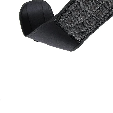
mayenvital
Magnet-Lendenwirbel-Stützgürtel
(13)
Einzelpreis:
UVP CHF 42.95
CHF 18.95
Effektive Rückenstütze mit Wärme und
Magnetkraft!
stützt die Bandscheiben
16 leistungsstarke Magnete
individuell anpassbare Länge
Erleben Sie eine revolutionäre Unterstützung für Ihren
unteren Rücken mit dieser Magnet-
Lendenwirbelstütze. Die integrierten 16 Magnete mit
einer Stärke von je 500 Gauß erzeugen eine sanfte,
wärmende Energie, die gezielt auf den unteren Rücken