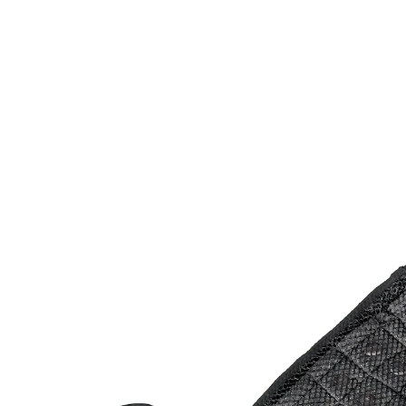
CHF 21.95
CHF 16.95
inkl. MwSt. und zzgl.
Versandkosten
In den Warenkorb
Sofort lieferbar - in 3-4 Werktagen bei Ihnen
Alternativprodukt
Zu diesem Artikel haben wir eine Alternative gefunden,
die Sie interessieren könnte: