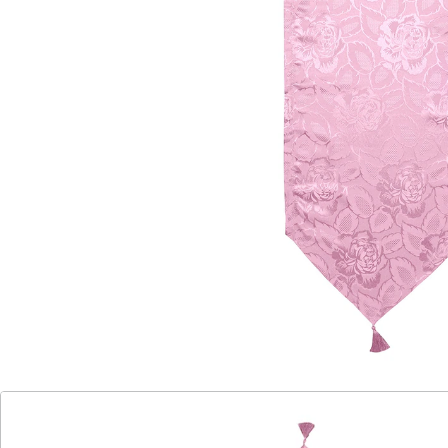
So schön wie Damast!
Waschmaschinenfest für einfache
Reinigung
Fleckenresistent und alltagstauglich
Betrachten Sie den edlen Schimmer des aufwendig
gewebten Jacquardstoffs! Er wirkt wie teurer Damast,
wurde aber aus Kunstfaser hergestellt. Damit ist die
Tischdecke "Jasmin" erfreulich unempfindlich gegen
Flecken, waschbar, schnell trocknend und leicht zu
bügeln! Tischdecke "Jasmin" mit hübscher
Rundbogenkante – damit werten Sie jedes Ambiente
auf!
Details