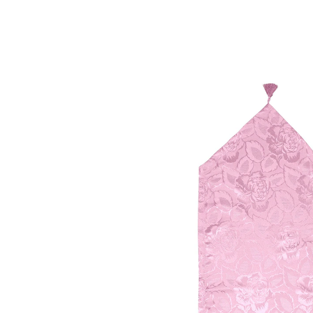
CHF 19.95
inkl. MwSt. und zzgl.
Versandkosten
Variante
altrosa
+ 2
Auswahl
In den Warenkorb
Sofort lieferbar - in 3-4 Werktagen bei Ihnen