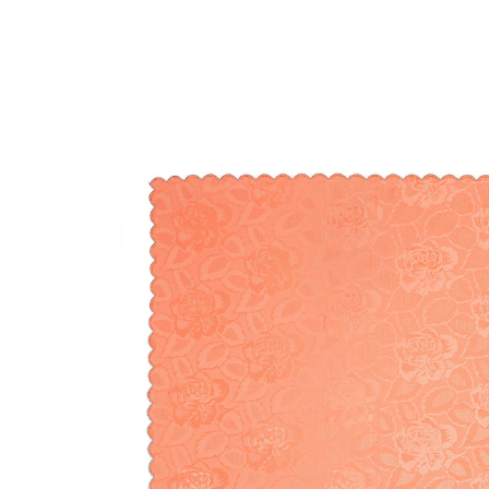
UVP CHF 27.95
CHF 1.00
inkl. MwSt. und zzgl.
Versandkosten
Variante
pfirsich
+ 2
Maße
Bei Verfügbarkeit erinnern
Derzeit nicht lieferbar