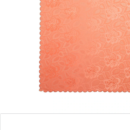
So schön wie Damast!
Waschmaschinenfest für einfache
Reinigung
Fleckenresistent und alltagstauglich
Betrachten Sie den edlen Schimmer des aufwendig
gewebten Jacquardstoffs! Er wirkt wie teurer Damast,
wurde aber aus Kunstfaser hergestellt. Damit ist die
Tischdecke "Jasmin" erfreulich unempfindlich gegen
Flecken, waschbar, schnell trocknend und leicht zu
bügeln! Tischdecke "Jasmin" mit hübscher
Rundbogenkante – damit werten Sie jedes Ambiente
auf!
Details