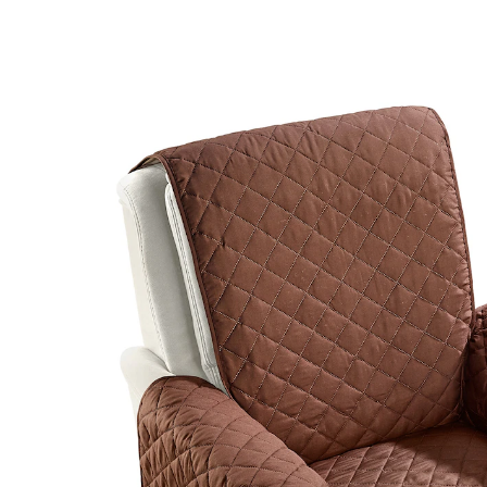
UVP CHF 46.95
CHF 19.25
inkl. MwSt. und zzgl.
Versandkosten
Variante
Safari
In den Warenkorb
Sofort lieferbar - in 3-4 Werktagen bei Ihnen
Alternativprodukt
Zu diesem Artikel haben wir eine Alternative gefunden,