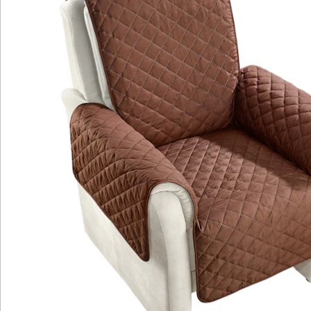
in drei Varianten erhältlich
Kein Platz ist so gemütlich wie der Lieblingssessel,
doch leider hat dieser zumindest optisch häufig die
besten Jahre schon hinter sich. Mit diesem Wende-
Sesselschoner verleihen Sie Ihrem liebgewonnenen
Sessel neuen Chic und schützen ihn gleichzeitig vor
Verschmutzungen und Beanspruchungen. Und sollte
doch einmal ein Getränk oder Knabberzeug daneben
gehen, lässt sich der Schoner ganz einfach waschen.
Praktisch: Der Bezug passt sich dem Möbelstück
formgerecht an und passt somit auf (fast) alle Sessel.
Sie mögen die Abwechslung? Kein Problem: Die
Sesselschoner sind von beiden Seiten einsetzbar. Auf
der einen Seite besitzt der Bezug eine unifarbene
Stepp-Optik, auf der anderen ein mehrfarbiges Muster.
Zur Auswahl stehen verschiedene Varianten wie zum
Beispiel das Modell Safari, das auf der einen Seite