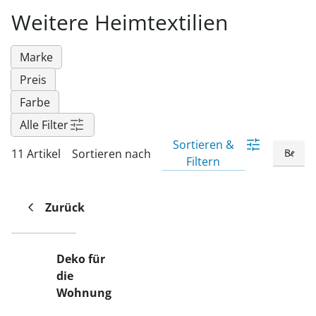
Fußpflegeprodukte
Hygieneprodukte
Kälte- & Wärmetherapie
Herrenbekleidung
Gartenaccessoires
Weitere Heimtextilien
Elektromobile
Nagel- &
Taschen
Hausapotheke
Toilettenstühle
Fußpflegeprodukte
Massage-Produkte
Herrenschuhe
Geschenkideen
Ess- & Trinkhilfen
Marke
Kälte- & Wärmetherapie
Urinflaschen &
Ohrreiniger
Sesselschoner
Mützen & Hüte
Insektenabwehr
Preis
Nachttöpfe
‎ Alle Anzeigen
Farbe
‎ Alle Anzeigen
Parfüm
‎ Alle Anzeigen
Kleinmöbel
Alle Filter
‎ Alle Anzeigen
‎ Alle Anzeigen
Sortieren &
11 Artikel
Sortieren nach
Filtern
Zurück
Deko für
die
Wohnung