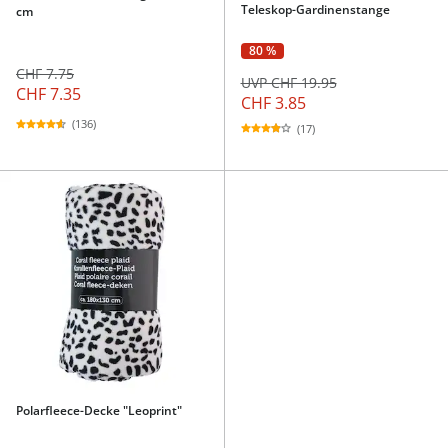
Teleskop-Gardinenstange
cm
80 %
CHF 7.75
UVP CHF 19.95
CHF 7.35
CHF 3.85
(136)
(17)
Polarfleece-Decke "Leoprint"