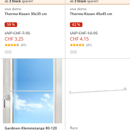
ab
2 Stück
sparen!
ab
2 Stück
sparen!
viva domo
viva domo
Thermo-Kissen 30x35 cm
Thermo-Kissen 45x45 cm
59 %
62 %
UVP CHF 7.95
UVP CHF 10.95
CHF 3.25
CHF 4.15
(41)
(41)
Ruco
Gardinen-Klemmstange 80-120