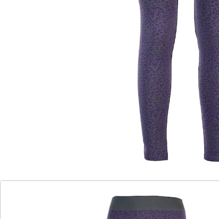
Eine einzigartig elastische Strickleggins, die dazu noch
figurschmeichelnd und warm ist – sie hat das Potenzial
zum echten Lieblingsstück! Doppelt trendig: starke
Farbe, elegant-feminines Leo-Design. Innen ist die
Hose weich angeraut und somit herrlich kuschelig.
Schrittlänge: 74 cm (bei Größe S/M).
Details
Hinweise & Hersteller
Bewertungen