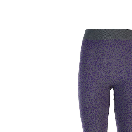
UVP CHF 33.95
CHF 30.55
inkl. MwSt. und zzgl.
Versandkosten
Größe
Bei Verfügbarkeit erinnern
Derzeit nicht lieferbar
Legerer lila Leo-Look!
weich, warm und kuschelig