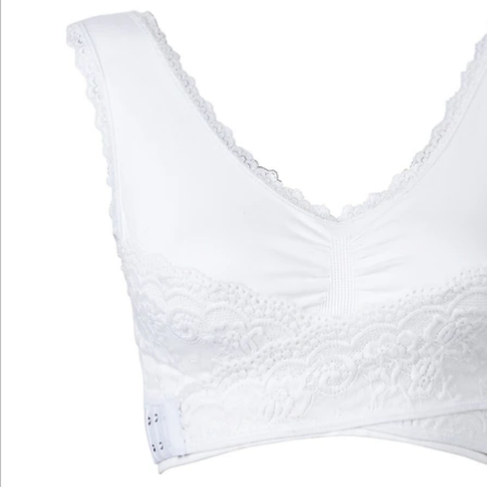
extrabreiten Träger verhindern ein Einschneiden und
sorgen für optimalen Komfort den ganzen Tag über.
Genießen Sie den perfekten Sitz und ein
atemberaubendes Dekolleté, ohne Kompromisse.
Details
Hinweise & Hersteller
Bewertungen