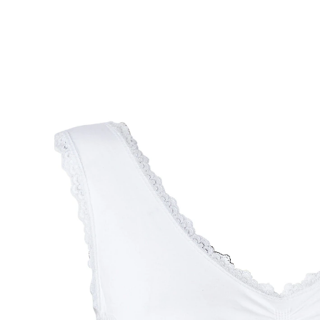
UVP CHF 22.95
ab
CHF 17.85
inkl. MwSt. und zzgl.
Versandkosten
Größe
BH-Größenrechner
CHF 14.85
nur
ab
2
Stück
1
In den Warenkorb
Sofort lieferbar - in 3-4 Werktagen bei Ihnen