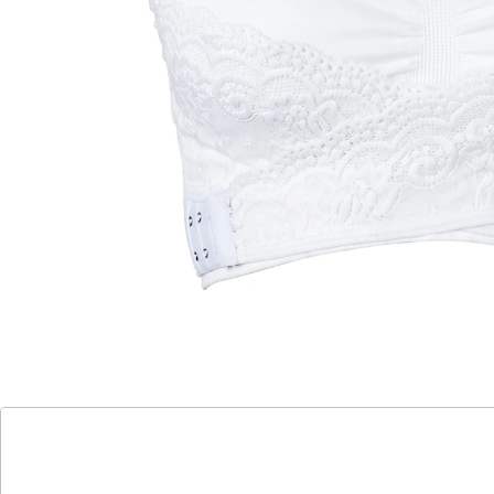
Traumhaftes Dekolleté ohne Rückenverschluss!
komfortabel vorne schließen
variabler Push-up-Effekt
perfekter Sitz, kein Kneifen
Unser Wunder-BH zaubert ein traumhaftes Dekolleté
und verzichtet dabei komplett auf lästige Haken oder
Verschlüsse am Rücken! Einfach über den Kopf ziehen,
vorne schließen, und schon sitzt er wie angegossen –
ein fabelhaftes Gefühl!
Die weichen Schalen und die sanfte Raffung mit Spitze
formen eine wunderschöne Brust, die dank des
vorderen Verschlusses über Kreuz noch stärker betont
werden kann. Mit dem variablen Push-up-Effekt
entscheiden Sie, wie viel Betonung Sie wünschen. Die