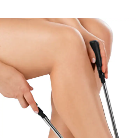
CHF 17.95
inkl. MwSt. und zzgl.
Versandkosten
In den Warenkorb
Sofort lieferbar - in 3-4 Werktagen bei Ihnen
Verwöhnen Sie Ihre Füße!
Strümpfe anziehen ohne Bücken
Griffe ausziehbar: 20-49,5 cm
Einfache und schnelle Hilfe, damit auch beim Anziehen
die Selbstständigkeit gewahrt bleibt. Strumpf über die
Anziehhilfe ziehen, hineinschlüpfen und hochziehen –
so einfach geht’s.