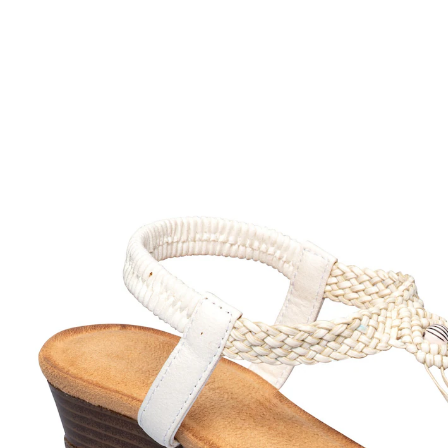
UVP CHF 89.95
ab
CHF 23.96
inkl. MwSt. und zzgl.
Versandkosten
Größe
In den Warenkorb
Sofort lieferbar - in 3-4 Werktagen bei Ihnen
leichter Einstieg dank Stretch-Einsatz
Ob zu Kleid oder Hose – diese Sandale passt einfach
immer. Das extravagante Flechtmuster mit