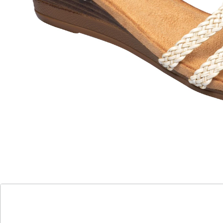
Kunststoffperlen setzt modische Akzente, der
rutschhemmende Keilabsatz sorgt für Komfort und
zaubert optisch schöne Beine.
Details
Hinweise & Hersteller
Bewertungen
Katalog bestellen