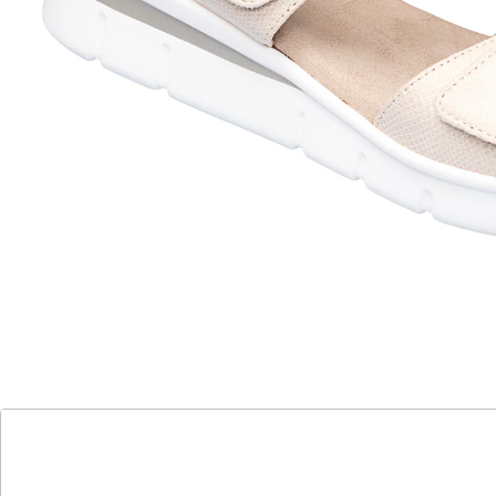
können für den Einstieg komplett geöffnet und an den
Fuß angepasst werden – ideal bei Hallux valgus. Mit
weicher, gepolsterter Mikrofaser-Decksohle und
rutschhemmendem Keilabsatz.
Details
Hinweise & Hersteller
Bewertungen