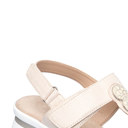
UVP CHF 89.95
CHF 80.95
inkl. MwSt. und zzgl.
Versandkosten
Größe
In den Warenkorb
Sofort lieferbar - in 3-4 Werktagen bei Ihnen
Dieser Sommer kann sich sehen lassen!
optimal anpassbar dank Klettverschlüssen
Die Klettverschlüsse dieser Sandale in Leder-Optik