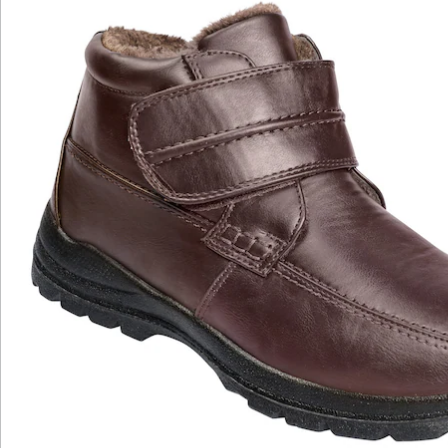
Schuhe hineinzuschlüpfen und die Weite individuell an
die eigene Fußbreite anzupassen. Außen zeigen sich
die Winterstiefel in hochwertigem braunen
Lederimitat. Innen sind sie komplett mit Plüschfutter
ausgestattet, das die Füße auch bei niedrigen
Temperaturen schön warm hält. Trotzdem sind die
Stiefel angenehm leicht zu tragen. Die
rutschhemmende Profil-Laufsohle sorgt für einen
sicheren Halt und leistet einen weiteren Beitrag zu
dem hohen Tragekomfort, der diese Schuhe
auszeichnet.
Details
Hinweise & Hersteller