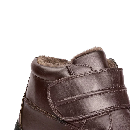
UVP CHF 95.95
ab
CHF 47.16
inkl. MwSt. und zzgl.
Versandkosten
Größe
In den Warenkorb
Sofort lieferbar - in 3-4 Werktagen bei Ihnen
Alternativprodukt
Zu diesem Artikel haben wir eine Alternative gefunden,
die Sie interessieren könnte: