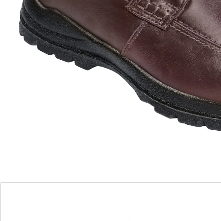
COMFORTABEL
Herren-Stiefel "Mailand"
(1)
Einzelpreis:
CHF 47.15
CHF 44.75
Warm und gemütlich in den Winter
hochwertiges Veggi-Lederimitat
Weite regulierbar durch Klettverschluss
mit Plüschfutter
mit rutschhemmender Profil-Laufsohle
Bei diesen Winterstiefeln ist Wohlfühlen angesagt! Und
das fängt schon beim Anziehen an. Denn der
praktische Klettverschluss erlaubt es, mühelos in die