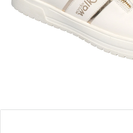
Sneaker in klassischem Weiß lässt sich perfekt zu
Jeans, Leggings oder einem Kleid kombinieren. Dank
seitlichem Reißverschluss schlüpfen Sie schnell hinein
und genießen eine optimale Passform. Die weiche,
temperaturausgleichende Leder-Decksohle und die
rutschhemmende Laufsohle runden den Tragekomfort
perfekt ab.
Details
Hinweise & Hersteller
Bewertungen