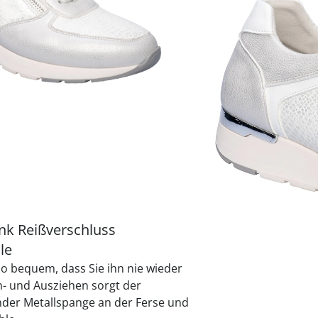
praktische
auf einer
Uringeruc
die Kranke
Parotitisp
Jetzt entde
Jetzt entde
Alltagshilf
Vibrationsp
neutralisie
Jetzt entde
Jetzt entde
Haushalt
jetzt entde
Jetzt entde
Jetzt entde
Sofort lieferbar - 
Alternativprodukt
Zu diesem Artikel hab
Sie interessieren kön
ank Reißverschluss
le
so bequem, dass Sie ihn nie wieder
- und Ausziehen sorgt der
ender Metallspange an der Ferse und