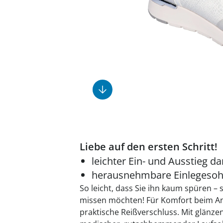
Fußpflegeprodukte
Geschenkideen
Elektromobile
Massage-Produkte
Herrenschuhe
Hausapotheke
Toilettenstühle
Ohrreiniger
Insektenabwehr
Ess- & Trinkhilfen
Sesselschoner
Mützen & Hüte
Kälte- & Wärmetherapie
Urinflaschen &
Nachttöpfe
Parfüm
Kleinmöbel
‎ Alle Anzeigen
‎ Alle Anzeigen
‎ Alle Anzeigen
‎ Alle Anzeigen
‎ Alle Anzeigen
Liebe auf den ersten Schritt!
leichter Ein- und Ausstieg d
herausnehmbare Einlegesoh
So leicht, dass Sie ihn kaum spüren – 
missen möchten! Für Komfort beim An
praktische Reißverschluss. Mit glänz