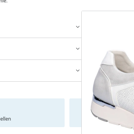
le.
ellen
Newslet