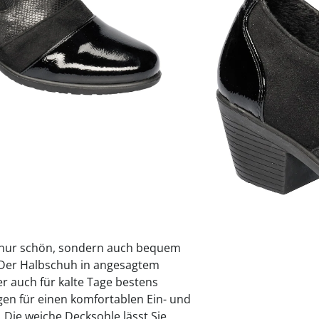
Größe
praktische
auf einer
Uringeruc
die Kranke
Parotitisp
Jetzt entde
Jetzt entde
Alltagshilf
Vibrationsp
neutralisie
Jetzt entde
Jetzt entde
Haushalt
jetzt entde
Jetzt entde
Jetzt entde
Sofort lieferbar - 
ht nur schön, sondern auch bequem
. Der Halbschuh in angesagtem
er auch für kalte Tage bestens
rgen für einen komfortablen Ein- und
Die weiche Decksohle lässt Sie