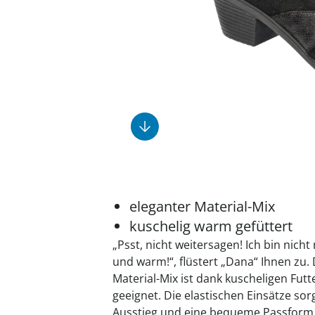
Fußpflegeprodukte
Geschenkideen
Elektromobile
Massage-Produkte
Herrenschuhe
Hausapotheke
Toilettenstühle
Ohrreiniger
Insektenabwehr
Ess- & Trinkhilfen
Sesselschoner
Mützen & Hüte
Kälte- & Wärmetherapie
Urinflaschen &
Nachttöpfe
Parfüm
Kleinmöbel
‎ Alle Anzeigen
‎ Alle Anzeigen
‎ Alle Anzeigen
‎ Alle Anzeigen
‎ Alle Anzeigen
eleganter Material-Mix
kuschelig warm gefüttert
„Psst, nicht weitersagen! Ich bin nic
und warm!“, flüstert „Dana“ Ihnen zu
Material-Mix ist dank kuscheligen Futt
geeignet. Die elastischen Einsätze so
Ausstieg und eine bequeme Passform. 