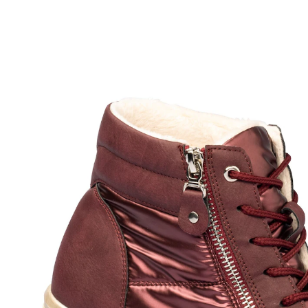
UVP CHF 79.95
ab
CHF 30.36
inkl. MwSt. und zzgl.
Versandkosten
Größe
In den Warenkorb
Sofort lieferbar - in 3-4 Werktagen bei Ihnen
Schnell angezogen, bequem unterwegs!
warm gefüttert
modischer Material-Mix