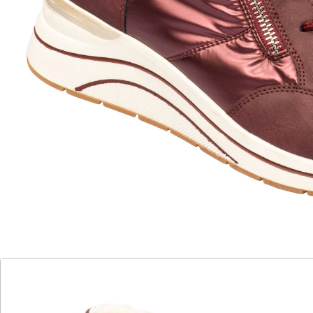
sportlich-eleganter Keilabsatz
Bei diesem gefütterten Knöchel-Sneaker stimmt
einfach alles: Ihr Komfort beginnt beim Reißverschluss,
der für einen schnellen Ein- und Ausstieg sorgt. Die
weiche Soft-Touch-Sohle und der rutschhemmende
Keilabsatz bieten Ihnen jederzeit guten Halt und eine
große Auftrittsfläche.
Details
Hinweise & Hersteller
Bewertungen