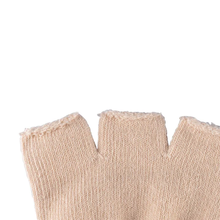
UVP CHF 17.95
CHF 14.35
inkl. MwSt. und zzgl.
Versandkosten
In den Warenkorb
Sofort lieferbar - in 3-4 Werktagen bei Ihnen
Laufen und Stehen ohne Druck auf den Zehen!
verhindern Druckstellen zwischen den
Zehen
schmerzfreies Gehen
Herrlich: Endlich wieder gehen ohne schmerzhafte