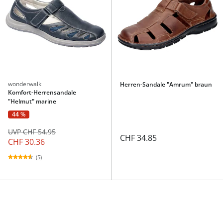
wonderwalk
Herren-Sandale "Amrum" braun
Komfort-Herrensandale
"Helmut" marine
44 %
UVP CHF 54.95
CHF 34.85
CHF 30.36
(5)