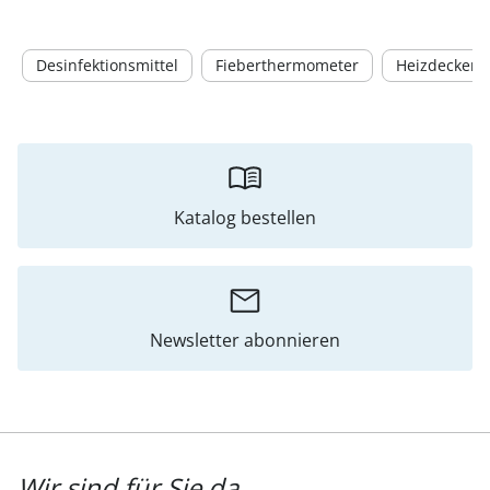
Desinfektionsmittel
Fieberthermometer
Heizdecken &
Katalog bestellen
Newsletter abonnieren
Wir sind für Sie da