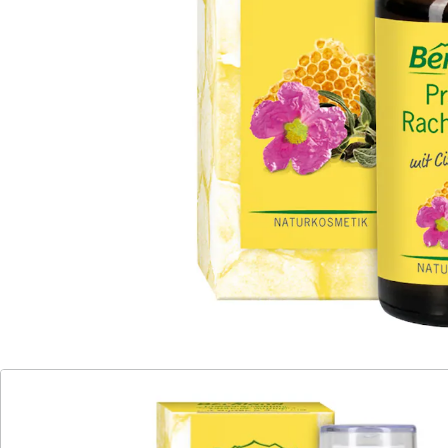
sehr zu empfehlen durch pflegenden
Wirkkomplex
Zertifiziert nach BDIH Cosmos Natural
mit Cistus-Extrakt, Thymian und Salbei
beruhigt schon beim ersten Kratzen
Besonders in den kalten und feuchten Monaten
kommt es häufig zu unangenehmen Reizungen der
Mund- und Rachenschleimhaut, die das Wohlbefinden
stören. Ein Kratzen im Hals, Hustenreiz, Heiserkeit,
Halsschmerzen und Schluckbeschwerden sind oft die
Folge von trockenen Schleimhäuten. Da diese anfällig
für Viren sind, kann es schnell zu einer Erkältung
kommen. Deshalb ist ein gezielter Pflegeschutz und die
Befeuchtung der Schleimhäute wichtig. Hier setzt das
effektive Propolis-Rachenspray an. Es schützt und
pflegt die Mund- und Rachenschleimhaut. Schon beim
ersten Kratzen beruhigt es den Rachen dank des
Propolis mit Cistus-Extrakt. Salbei und Thymian runden