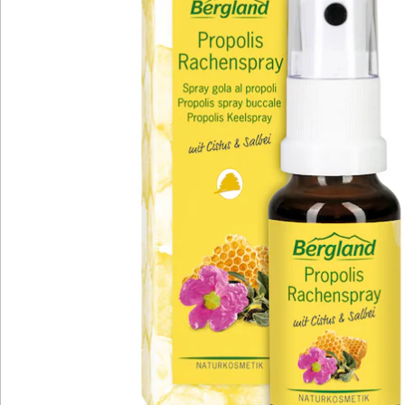
den hervorragenden Schutzkomplex ab. Das Spray
lindert schmerzhafte Symptome und die Schleimhäute
können sich regenerieren. Die Anwendung ist denkbar
einfach. Bei Bedarf werden mehrmals täglich zwei bis
drei Sprühstöße in den Mund gegeben.
Trockene Heizungsluft, Klimaanlagen, eine geringe
Luftfeuchtigkeit in Räumen, Staub, Zigarettenrauch,
Alkohol und ein übermäßiger Gebrauch der Stimme
können Ursachen für die Reizung der Mund- und
Rachenschleimhaut sein. Oft ist es nicht möglich, sich
diesen Einflüssen zu entziehen. Deshalb ist sinnvoll,
die Schleimhäute zu pflegen und rechtzeitig einer
Verschlechterung vorzubeugen. Dazu ist das Propolis-
Extrakt perfekt geeignet. Propolis, auch Bienenkittharz
genannt, ist das Schutzharz der Bienen. Im
Bienenstock wird es zum Schutz vor Keimen und zum
Abdichten von Öffnungen verwendet. Aufgrund seiner