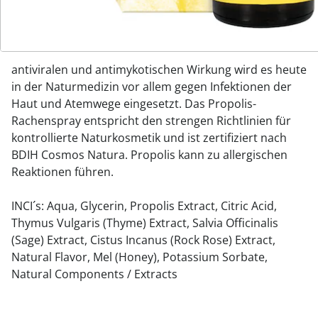
starken Wirkung gegen Viren, Bakterien und Pilzen
wird es im ganzen Bienenstock verteilt. Die Bedeutung
dieses faszinierenden Mittels ist schon sehr lange
bekannt. Aufgrund seiner starken antibiotischen,
antiviralen und antimykotischen Wirkung wird es heute
in der Naturmedizin vor allem gegen Infektionen der
Haut und Atemwege eingesetzt. Das Propolis-
Rachenspray entspricht den strengen Richtlinien für
kontrollierte Naturkosmetik und ist zertifiziert nach
BDIH Cosmos Natura. Propolis kann zu allergischen
Reaktionen führen.
INCI´s: Aqua, Glycerin, Propolis Extract, Citric Acid,
Thymus Vulgaris (Thyme) Extract, Salvia Officinalis
(Sage) Extract, Cistus Incanus (Rock Rose) Extract,
Natural Flavor, Mel (Honey), Potassium Sorbate,
Natural Components / Extracts