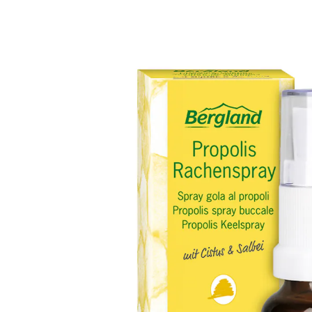
CHF 9.85
1 l = CHF 492.50
inkl. MwSt. und zzgl.
Versandkosten
In den Warenkorb
Sofort lieferbar - in 3-4 Werktagen bei Ihnen
Rundum-Schutz für die Mund- und
Rachenschleimhaut
mit natürlichen Inhaltsstoffen
zum Schutz und Pflege von Zahnfleisch,
Mund und Rachenschleimhaut
effektiv mit Propolis
ohne Alkohol