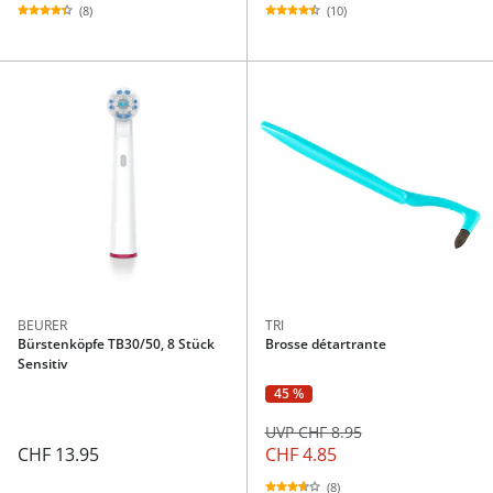
(8)
(10)
BEURER
TRI
Bürstenköpfe TB30/50, 8 Stück
Brosse détartrante
Sensitiv
45 %
UVP CHF 8.95
CHF 13.95
CHF 4.85
(8)