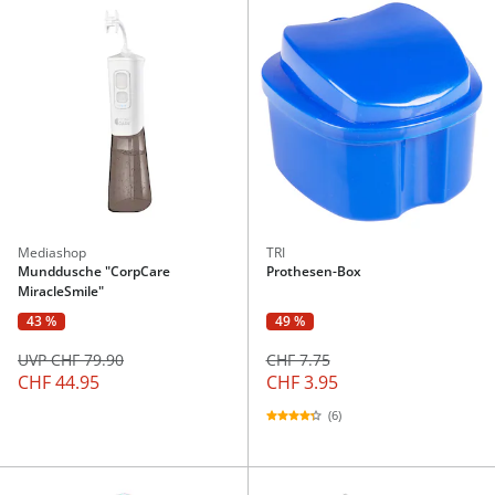
Mediashop
TRI
Munddusche "CorpCare
Prothesen-Box
MiracleSmile"
43 %
49 %
UVP CHF 79.90
CHF 7.75
CHF 44.95
CHF 3.95
(6)