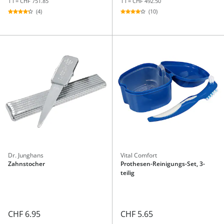
1 l = CHF 751.85
1 l = CHF 492.50
(4)
(10)
Dr. Junghans
Vital Comfort
Zahnstocher
Prothesen-Reinigungs-Set, 3-
teilig
CHF 6.95
CHF 5.65