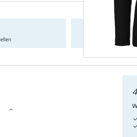
ellen
Newslet
4
w