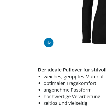
Fußpflegeprodukte
Geschenkideen
Elektromobile
Massage-Produkte
Herrenschuhe
Hausapotheke
Toilettenstühle
Ohrreiniger
Insektenabwehr
Ess- & Trinkhilfen
Sesselschoner
Mützen & Hüte
Kälte- & Wärmetherapie
Urinflaschen &
Nachttöpfe
Parfüm
Kleinmöbel
‎ Alle Anzeigen
‎ Alle Anzeigen
‎ Alle Anzeigen
‎ Alle Anzeigen
‎ Alle Anzeigen
Der ideale Pullover für stilvo
weiches, geripptes Material
optimaler Tragekomfort
angenehme Passform
hochwertige Verarbeitung
zeitlos und vielseitig