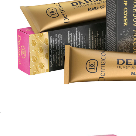
perfekt deckend
LSF 30
verleiht einen matten, gleichmäßigen
Teint
leicht zu verteilen, lange haftend,
wasserfest
für Gesicht und Körper
für alle Hauttypen geeignet
Klinisch getestet
Das Dermacol Make-up deckt alles perfekt ab:
Pigmentflecken, Hautschäden und
Unregelmäßigkeiten. Liefert ein samtiges Aussehen
ohne unnatürlichen Glanz. Noch ein Vorteil: hoher LSF
30, der Ihre Haut nachhaltig vor UV-Strahlung schützt.
Leicht zu verteilen, lange haftend, wasserfest. Für
Gesicht, Körper und für alle Hauttypen. Klinisch
getestet.