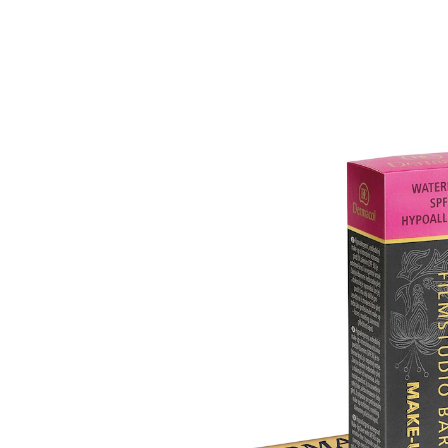
CHF 18.45
CHF 17.55
1 l = CHF 585.00
inkl. MwSt. und zzgl.
Versandkosten
Variante
mittel
In den Warenkorb
Sofort lieferbar - in 3-4 Werktagen bei Ihnen
Das Geheimnis der Stars!