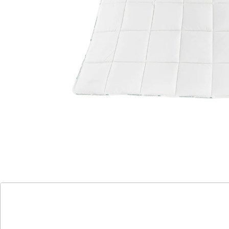
optimale Hygiene dank kochfester
Eigenschaften
effektiver Feuchtigkeitstransport für
trockenes Schlafklima
empfohlen für Hausstauballergiker
Erleben Sie höchsten Schlafkomfort mit dem Medisan
Steppbett. Seine herausragende Kochfestigkeit
gewährleistet optimale Hygiene, während der
Baumwollbezug ohne optische Aufheller für ein
gesundes Schlafumfeld sorgt. Die innovative f.a.n. Iso-
fill® Füllung ermöglicht einen effektiven
Feuchtigkeitstransport und absorbiert überschüssige
Flüssigkeit, um ein trockenes und angenehmes
Schlafklima zu schaffen. Perfekt für Allergiker geeignet,
kann das Steppbett bei 95 °C gewaschen werden – für
eine stets frische und saubere Bettdecke, die Ihnen
erholsame Nächte garantiert.