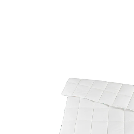
UVP CHF 109.95
CHF 102.95
inkl. MwSt. und zzgl.
Versandkosten
Variante
155x220
In den Warenkorb
Lieferbar - in 10-12 Werktagen bei Ihnen
Das Geheimnis erholsamer Nächte: Ihr neues,
hygienisches Steppbett!