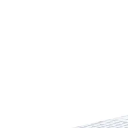
UVP CHF 619.00
ab
CHF 409.00
inkl. MwSt. und zzgl.
Versandkosten
Variante
H4
Maße
In den Warenkorb
Lieferbar - in 7-8 Werktagen bei Ihnen