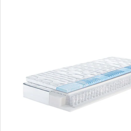
und mit umlaufendem Klimaband.
Getestet mit einer 5-Sterne SEHR GUT-
Bewertung nach DIN EN1957.
Das Megamax First Class Top T bietet Ihnen den
ultimativen Luxus und Komfort. Mit dem Boxspring-
Schlafgefühl und dem befestigten Topper mittels
Reißverschluss erleben Sie ein schlafwandlerisches
Liegegefühl. Die Matratze ermöglicht eine
hervorragende Schulterentlastung und reduziert
Druckpunkte durch den 7-Zonen-Gelart-Topper. Mit
hochwertigen Materialien hergestellt in Deutschland,
garantiert die Matratze einen optimalen Schlafkomfort.
Die hohe Durchlüftung und der ideale
Temperaturausgleich sorgen für ein angenehmes
Schlafklima. Der hygienische Bezug ist waschbar und
mit einem umlaufenden Klimaband versehen. Mit einer
5-Sterne SEHR GUT-Bewertung nach DIN EN1957
wurde die Matratze getestet und überzeugt mit