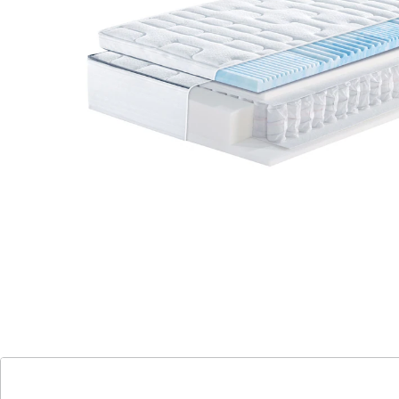
Erleben Sie den Luxus des Megamax First Class
Top T mit Boxspring-Schlafgefühl!
Super Luxus und bester Komfort für Ihr
Wohlbefinden.
Topper mittels Reißverschluss befestigt -
kein Verrutschen!
Hervorragende Schulterentlastung und 7-
Zonen-Gelart-Topper.
Hochwertige Materialien für optimalen
Schlafkomfort - Made in Germany.
Hohe Durchlüftung und idealer
Temperaturausgleich.
Hygienischer Bezug waschbar bis 60°C