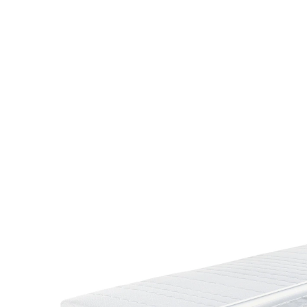
UVP CHF 369.00
ab
CHF 249.00
inkl. MwSt. und zzgl.
Versandkosten
Variante
H3
Maße
In den Warenkorb
Lieferbar - in 7-8 Werktagen bei Ihnen