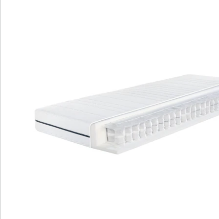
Bezug und 5-Sterne-Bewertung.
Gleichmäßige Nutzung und längere
Lebensdauer durch umdrehbare
Liegeseiten.
Erleben Sie bewährt-flexiblen Liegekomfort und ein
angenehmes Schlafklima mit der Megamax Komfort T
Matratze. Durch das klassische Federungssystem, die
luftdurchlässigen Tonnentaschenfedern und die
hochwertigen Materialien bietet sie eine sehr gute
Körperunterstützung. Genießen Sie optimale
Durchlüftung und Temperaturausgleich für
erholsamen Schlaf. Der waschbare Bezug mit 5-Sterne-
Bewertung sorgt für Hygiene. Mit umdrehbaren
Liegeseiten bietet die Matratze gleichmäßige Nutzung
und eine längere Lebensdauer.
Details