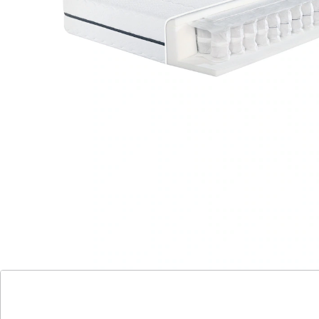
Megamax Komfort T - Bewährt-flexibler
Liegekomfort und angenehmes Schlafklima!
Bewährt-flexibler Liegekomfort und
angenehmes Schlafklima.
Klassisches Federungssystem für lange
Haltbarkeit.
Sehr gute Durchlüftung und idealer
Temperaturausgleich.
Hochwertige Materialien für Qualitäts-
Matratze in Deutschland produziert.
Flexibler Kern mit luftdurchlässigen
Tonnentaschenfedern und
Komfortschaumauflagen.
Hoher Hygienekomfort mit waschbarem