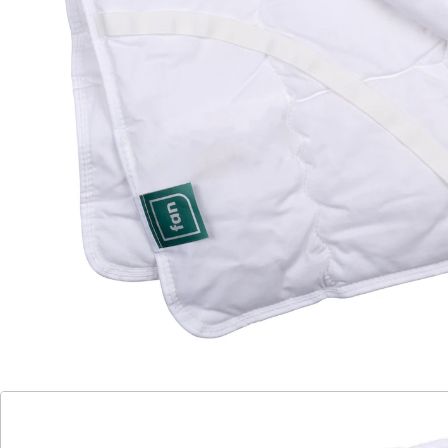
Matratze. Genießen Sie den Komfort und die einfache
Pflege unseres Toppers, der sowohl waschmaschinen-
als auch trocknergeeignet ist. Entdecken Sie jetzt, wie
unser Topper Ihr Schlaferlebnis optimiert!
Details
Hinweise & Hersteller
Bewertungen