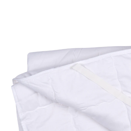
UVP CHF 49.95
CHF 47.95
inkl. MwSt. und zzgl.
Versandkosten
In den Warenkorb
Lieferbar - in 10-12 Werktagen bei Ihnen
Dieser Topper schafft ein ideales Schlafklima dank des
Mix aus hautsympathischem Baumwollbezug und
Lyocell-Füllung. Die Lyocellfasern absorbieren
Feuchtigkeit besonders effektiv, halten Sie angenehm
kühl und trocken. Die praktischen Spanngummis an
den Ecken gewährleisten einen sicheren Sitz auf Ihrer