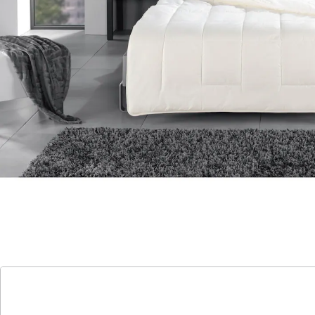
und angenehm auf der Haut und zudem
strapazierfähig ist. Sehr atmungsaktiv: kann bis zu 60%
Ihres Eigengewichtes an Feuchtigkeit aufnehmen.
Insgesamt bietet ein Steppbett einen hohen
Schlafkomfort, optimale Wäremeregulierung und eine
lange Lebensdauer, was es zu einer beliebten Wahl für
einen erholsamen Schlaf macht.
Details
Hinweise & Hersteller
Bewertungen