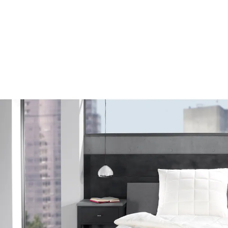
CHF 89.95
inkl. MwSt. und zzgl.
Versandkosten
Variante
155x220 cm
In den Warenkorb
Lieferbar - in 7-8 Werktagen bei Ihnen
natürlich & nachhaltig: aus kontrolliert
biologischem Anbau
Bestehend aus reiner Baumwolle, die wunderbar weich