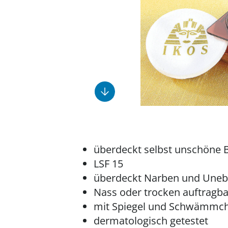
Fußpflegeprodukte
Geschenkideen
Elektromobile
Massage-Produkte
Herrenschuhe
Hausapotheke
Toilettenstühle
Ohrreiniger
Insektenabwehr
Ess- & Trinkhilfen
Sesselschoner
Mützen & Hüte
Kälte- & Wärmetherapie
Urinflaschen &
Nachttöpfe
Parfüm
Kleinmöbel
‎ Alle Anzeigen
‎ Alle Anzeigen
‎ Alle Anzeigen
‎ Alle Anzeigen
‎ Alle Anzeigen
überdeckt selbst unschöne 
LSF 15
überdeckt Narben und Uneb
Nass oder trocken auftragba
mit Spiegel und Schwämmc
dermatologisch getestet