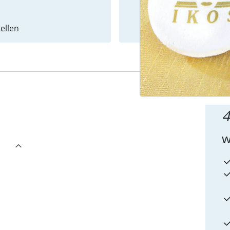
ellen
Newslet
4
w