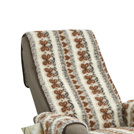
CHF 44.95
inkl. MwSt. und zzgl.
Versandkosten
Variante
folklore
In den Warenkorb
Sofort lieferbar - in 3-4 Werktagen bei Ihnen
Komfortabler Schutz für Ihren Lieblingssessel!
Der Schurwoll Sesselschoner mit Fußteil ist die