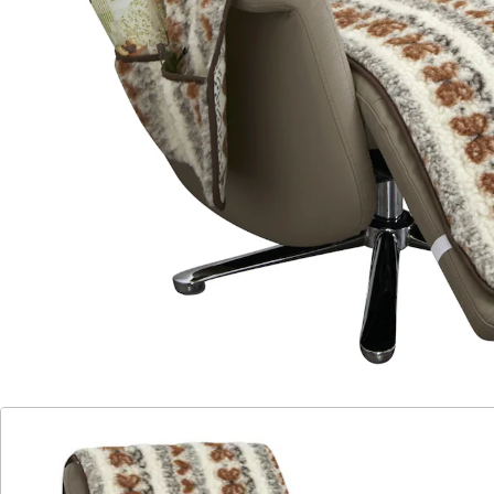
perfekte Ergänzung für Ihren Lieblingssessel.
Der Schoner ist in einem Stück gearbeitet, was
bedeutet, dass die beiden Armlehnenschoner fest
angenäht sind und somit sicher an ihrem Platz bleiben.
Zusätzlich sind die beiden Armlehnenschoner mit
Seitentaschen für zum Beispiel Brille und
Fernbedienung ausgestattet.
Das extra lange Fußteil bleibt dank Gummizug sicher
an Ort und Stelle. Erleben Sie die Vorteile von
schmutzabweisender, feuchtigkeitsabsorbierender
Schurwolle, die das ganze Jahr über für ein
angenehmes Sitzgefühl sorgt.
Details