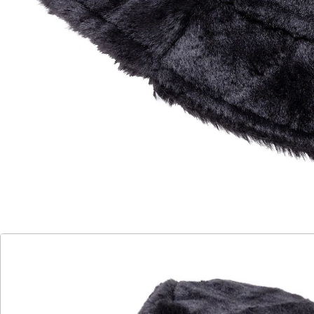
Ein Modevergnügen der flauschigen Art!
wam und stilvoll – mit schützender
Krempe
Mit diesem Kuschel-Hut werden Sie sich bei kalten
Temperaturen rundum wohlfühlen. Sein schlichtes,
elegantes Design macht ihn zur perfekten Ergänzung
für jede Garderobe und zum treuen Begleiter beim
Winterspaziergang oder Stadtbummel.
Details
Hinweise & Hersteller
Bewertungen