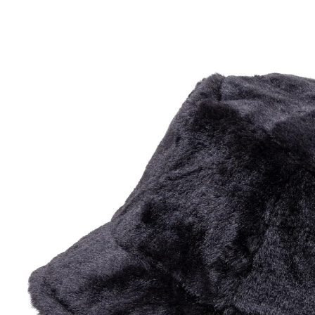
CHF 8.00
inkl. MwSt. und zzgl.
Versandkosten
Variante
schwarz
Größe
In den Warenkorb
Sofort lieferbar - in 3-4 Werktagen bei Ihnen