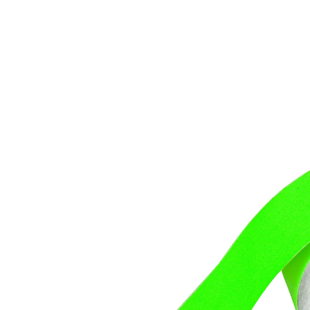
CHF 9.95
1 m = CHF 4.98
inkl. MwSt. und zzgl.
Versandkosten
In den Warenkorb
Sofort lieferbar - in 3-4 Werktagen bei Ihnen
Markieren Sie wichtige Fluchtwege, Türen oder
Hinweiszeichen und minimieren Sie dadurch die
Gefahr von Stolperfallen. Speichert tagsüber das Licht
(auch künstliches), um es bei Dunkelheit wieder
abzugeben. Eignet sich optimal für Treppenstufen,
Lichtschalter oder Türgriffe.