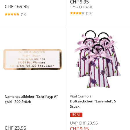
CHF 9.95
CHF 169.95
1 m = CHF 4.98
(10)
(12)
Vital Comfort
Namensaufkleber "Schrifttyp A"
Duftsäckchen "Lavendel", 5
gold - 300 Stück
Stück
59 %
UVP CHF 23.95
CHF 23.95
CHF 9.65