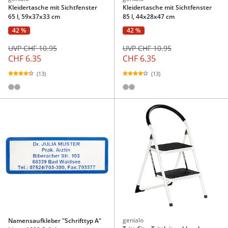
Kleidertasche mit Sichtfenster
Kleidertasche mit Sichtfenster
65 l, 59x37x33 cm
85 l, 44x28x47 cm
42 %
42 %
UVP CHF 10.95
UVP CHF 10.95
CHF 6.35
CHF 6.35
(13)
(13)
genialo
Namensaufkleber "Schrifttyp A"