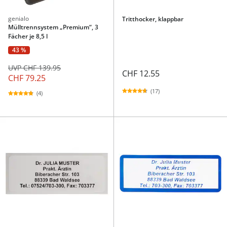
genialo
Tritthocker, klappbar
Mülltrennsystem „Premium“, 3
Fächer je 8,5 l
43 %
UVP CHF 139.95
CHF 12.55
CHF 79.25
(17)
(4)