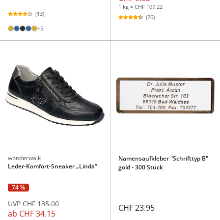
1 kg = CHF 107.22
(13)
(26)
+5
wonderwalk
Namensaufkleber "Schrifttyp B"
Leder-Komfort-Sneaker „Linda“
gold - 300 Stück
74 %
UVP CHF 135.00
CHF 23.95
ab
CHF 34.15