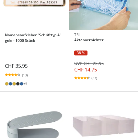
TRI
Namensaufkleber "Schrifttyp A"
Aktenvernichter
gold - 1000 Stück
38 %
UVP CHF 23.95
CHF 35.95
CHF 14.75
(13)
(37)
+5