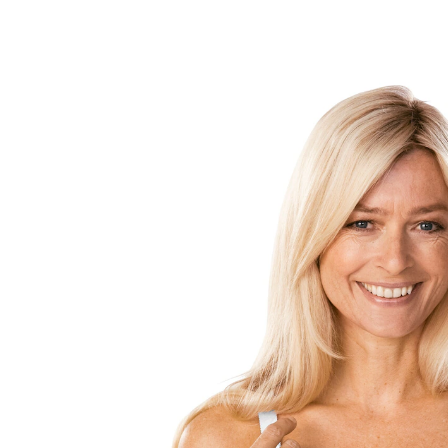
CHF 54.95
inkl. MwSt. und zzgl.
Versandkosten
Variante
Größe
BH-Größenrechner
In den Warenkorb
Lieferbar - in 5 Wochen bei Ihnen