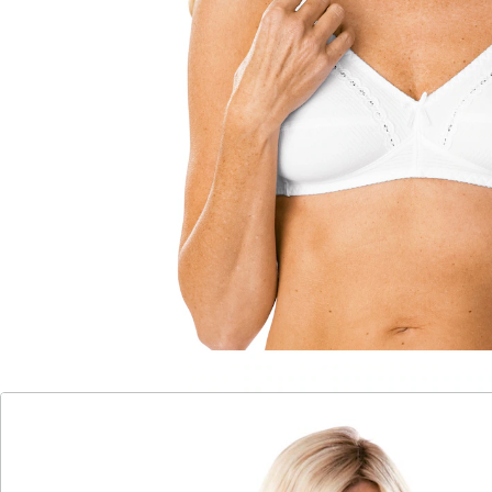
Komfortable breite Träger, die durch ihr individuelles
verstellen nicht einschneiden. Abschlüsse mit
anschmiegsamem Gummi. Dreigeteilte Cups bieten
Halt bis in große Größen. Mit Stickereibändchen und
Zierschleifchen am Dekolleté.
Details
Hinweise & Hersteller
Bewertungen