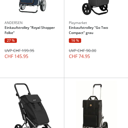
ANDERSEN
Playmarket
Einkaufstrolley "Royal Shopper
Einkaufstrolley "Go Two
Folke“
Compact“ grau
27 %
16 %
UVP CHF 199.95
UVP CHF 90.00
CHF 145.95
CHF 74.95