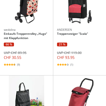
wedolina
ANDERSEN
Einkaufs-Treppentrolley „Hugo“
Treppensteiger "Scala"
mit Klappfunktion
66 %
21 %
UVP CHF 89.95
UVP CHF 119.00
CHF 30.55
CHF 93.95
(9)
(1)