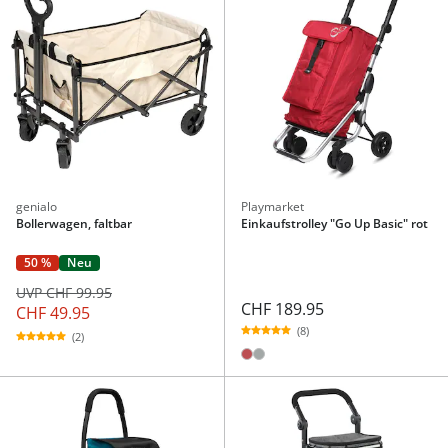
genialo
Playmarket
Bollerwagen, faltbar
Einkaufstrolley "Go Up Basic" rot
50 %
Neu
UVP CHF 99.95
CHF 189.95
CHF 49.95
(8)
(2)