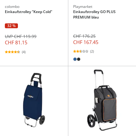
colombo
Playmarket
Einkaufstrolley "Keep Cold"
Einkaufstrolley GO PLUS
PREMIUM blau
32 %
CHF 176.25
UVP CHF 119.99
CHF 167.45
CHF 81.15
(2)
(4)