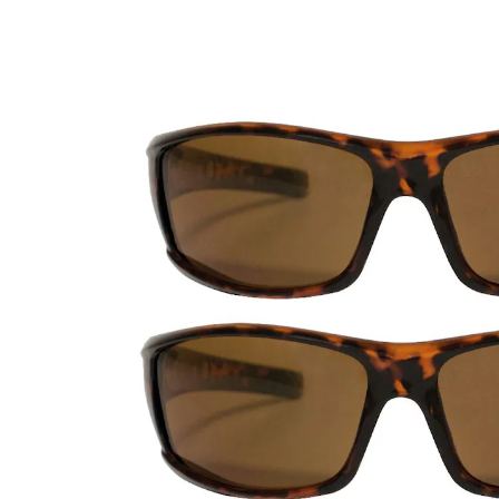
UVP CHF 59.90
CHF 44.95
inkl. MwSt. und zzgl.
Versandkosten
Variante
2x hornoptik + 1x schwarz
Bei Verfügbarkeit erinnern
Derzeit nicht lieferbar
reduzieren Blendung