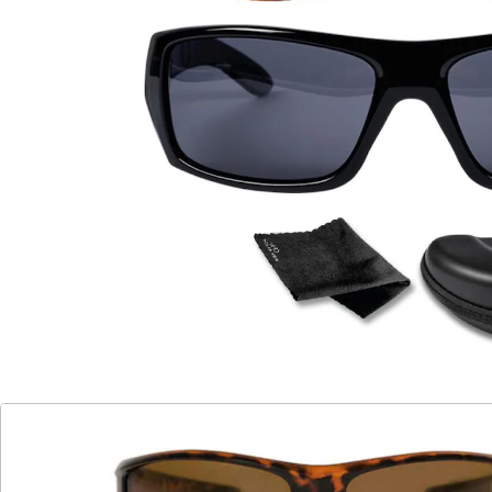
erhöhen den Kontrast
für intensive, lebendige Farben
mit Etui und Mikrofaser-Reinigungstuch
Diese Sonnenbrille bietet Ihnen durch die polarisierten
Gläsern eine klare, gestochen scharfe Sicht, optimalen
Schutz vor blendendem Licht und schädlichen UV-
Strahlen. 100 % UVA und UVB Protection, schützt vor
schädlichen Sonnenstrahlen. UV400 Protection,
Entlastung der Augen und optimale Kontrastsicht.
Integrierter Magnet-Clip zum sicheren Befestigen an
Kleidung oder Tasche. Filterkategorie 3. Inklusive Etui
und Mikrofaser-Reinigungstuch.
Inhalt: 3 Brillen, 1 Etui, 1 Mikrofaser-Reinigungstuch
Details