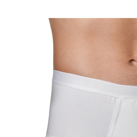
ab
CHF 9.15
inkl. MwSt. und zzgl.
Versandkosten
Variante
Größe
In den Warenkorb
Sofort lieferbar - in 3-4 Werktagen bei Ihnen
🤫
Diskrete Lieferung