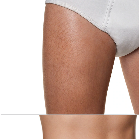
Wohlfühl-Schutz in 2 Stärken:
bequem geschnitten
waschbar
wiederverwendbar
Perfekt geschnittene Inkontinenz-Slips für
zuverlässigen Schutz bei diskretem Komfort.
Details
Hinweise & Hersteller
Bewertungen