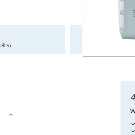
ellen
Newslet
4
w