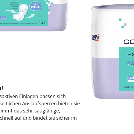
praktische
auf einer
Uringeruc
die Kranke
Parotitisp
Jetzt entde
Jetzt entde
Alltagshilf
Vibrationsp
neutralisie
Jetzt entde
Jetzt entde
Haushalt
jetzt entde
Jetzt entde
Jetzt entde
CHF 7.95
nur
ab
1
1
n!
Sofort lieferbar - 
aktiven Einlagen passen sich
🤫
seitlichen Auslaufsperren bieten sie
Diskrete Lieferung
nimmt das sehr saugfähige,
schnell auf und bindet sie sicher im