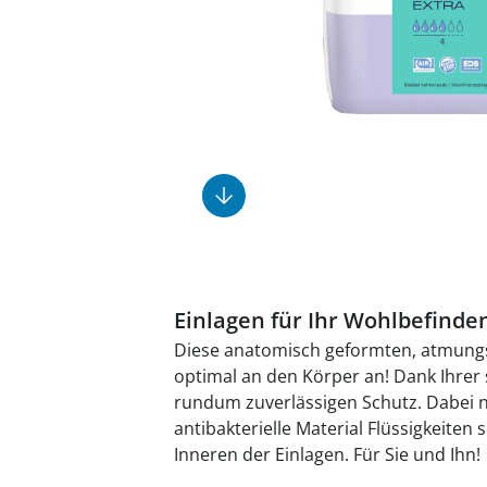
Fußpflegeprodukte
Geschenkideen
Elektromobile
Massage-Produkte
Herrenschuhe
Hausapotheke
Toilettenstühle
Ohrreiniger
Insektenabwehr
Ess- & Trinkhilfen
Sesselschoner
Mützen & Hüte
Kälte- & Wärmetherapie
Urinflaschen &
Nachttöpfe
Parfüm
Kleinmöbel
‎ Alle Anzeigen
‎ Alle Anzeigen
‎ Alle Anzeigen
‎ Alle Anzeigen
‎ Alle Anzeigen
Einlagen für Ihr Wohlbefinde
Diese anatomisch geformten, atmungs
optimal an den Körper an! Dank Ihrer 
rundum zuverlässigen Schutz. Dabei 
antibakterielle Material Flüssigkeiten 
Inneren der Einlagen. Für Sie und Ihn!