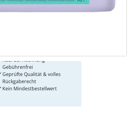
 Gründe für
alzvital
Versandkostenfrei ab 129 CHF
Kauf auf Rechnung
Gebührenfrei
Geprüfte Qualität & volles
Rückgaberecht
Kein Mindest­bestellwert