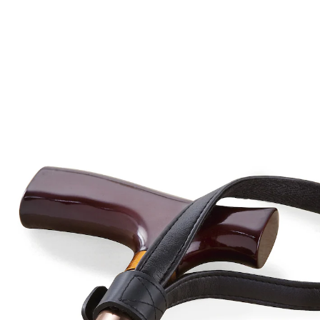
CHF 4.95
CHF 4.75
inkl. MwSt. und zzgl.
Versandkosten
Variante
schwarz
In den Warenkorb
Sofort lieferbar - in 3-4 Werktagen bei Ihnen
Die elegante Art, den Stock in Zaum zu halten: Die