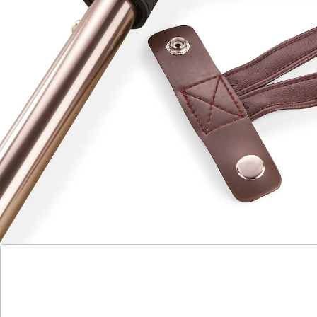
Leder-Stockschlaufe liegt besonders weich und elegant
in der Hand. Alle Kanten sind sorgsam abgesteppt.
Durch den Druckknopf lässt sie sich bequem
abnehmen.
Details
Hinweise & Hersteller
Bewertungen