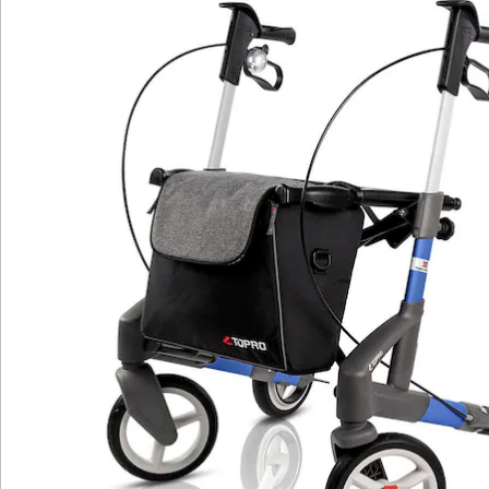
und ermöglicht eine individuelle Anpassung an die
Bedürfnisse des Benutzers. Der flexible Handgriff
(ErgoGrip) bietet nicht nur einen bequemen Griff beim
Gehen, sondern dient auch als Armlehne im Sitzen. Die
stoßabsorbierenden Reifen sorgen für eine sanfte
Federung und einen außergewöhnlichen Fahrkomfort.
Das innenliegende Bremssystem (TOPRO IBS) und das
Quick Release-System ermöglichen einen einfachen
Radwechsel und den Einsatz verschiedener
Reifenprofile für unterschiedliche Untergründe. Die
Längsfalttechnik ermöglicht einen festen Stand auf
allen Rädern und eine platzsparende Aufbewahrung.
Details