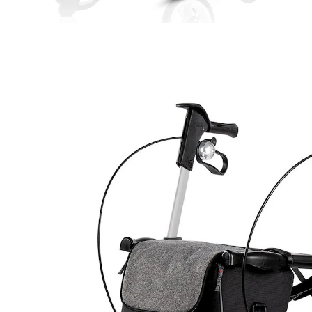
CHF 340.00
CHF 290.00
inkl. MwSt. und zzgl.
Versandkosten
Variante
blau
In den Warenkorb
Sofort lieferbar - in 3-4 Werktagen bei Ihnen