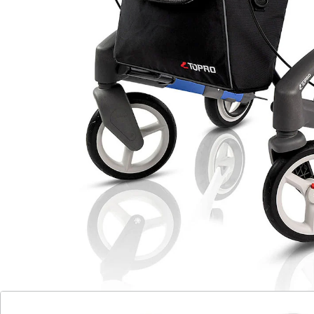
Genießen Sie Mobilität mit Stil!
praktische Einkaufstasche
modernes, schlankes Design
nutzerfreundliche Höhenverstellung
einfacher Radwechsel
flexibler Handgriff (ErgoGrip)
außergewöhnlicher Komfort
Der Troja 5G S Rollator von TOPRO vereint Stil und
Funktionalität auf höchstem Niveau. Mit seinem
modernen, schlanken Design und einer breiten Palette
an trendigen Farben ist er nicht nur ein praktischer
Begleiter, sondern auch ein modisches Accessoire. Die
abnehmbare Einkaufstasche bietet genug Platz für
Einkäufe und ist mit Reflektorband für bessere
Sichtbarkeit im Dunkeln ausgestattet.
Die Höhenverstellung der Handgriffe erfolgt intuitiv