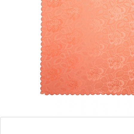
So schön wie Damast!
Waschmaschinenfest für einfache
Reinigung
Fleckenresistent und alltagstauglich
Betrachten Sie den edlen Schimmer des aufwendig
gewebten Jacquardstoffs! Er wirkt wie teurer Damast,
wurde aber aus Kunstfaser hergestellt. Damit ist die
Tischdecke "Jasmin" erfreulich unempfindlich gegen
Flecken, waschbar, schnell trocknend und leicht zu
bügeln! Tischdecke "Jasmin" mit hübscher
Rundbogenkante – damit werten Sie jedes Ambiente
auf!
Details