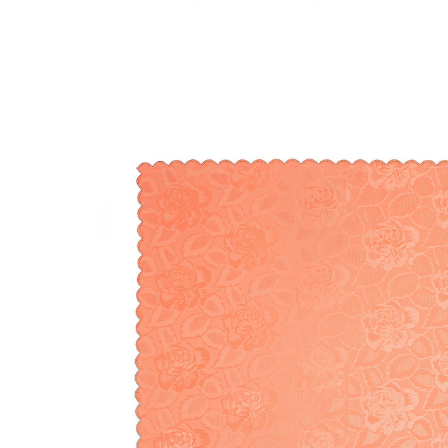
UVP CHF 27.95
CHF 1.00
inkl. MwSt. und zzgl.
Versandkosten
Variante
pfirsich
+ 2
Maße
Bei Verfügbarkeit erinnern
Derzeit nicht lieferbar