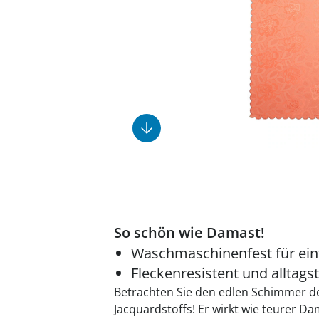
Fußpflegeprodukte
Geschenkideen
Elektromobile
Massage-Produkte
Herrenschuhe
Hausapotheke
Toilettenstühle
Ohrreiniger
Insektenabwehr
Ess- & Trinkhilfen
Sesselschoner
Mützen & Hüte
Kälte- & Wärmetherapie
Urinflaschen &
Nachttöpfe
Parfüm
Kleinmöbel
‎ Alle Anzeigen
‎ Alle Anzeigen
‎ Alle Anzeigen
‎ Alle Anzeigen
‎ Alle Anzeigen
So schön wie Damast!
Waschmaschinenfest für ein
Fleckenresistent und alltags
Betrachten Sie den edlen Schimmer 
Jacquardstoffs! Er wirkt wie teurer D