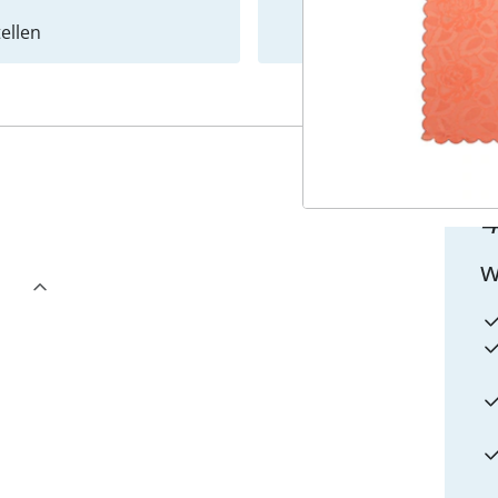
ellen
Newslet
4
w