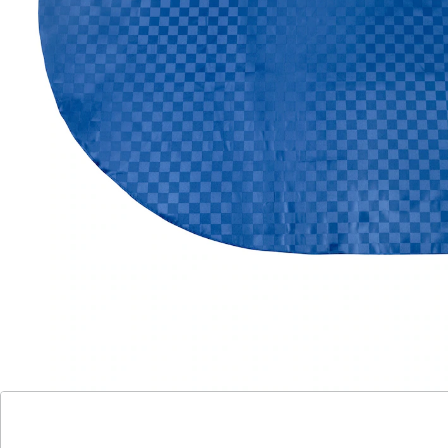
Sofort lieferbar - in 3-4 Werktagen bei Ihnen
Für ein perfektes Dinner ohne Flecken!
lässt Schmutz und Flüssigkeiten abperlen
Zu einer schön gedeckten Tafel gehört eine
geschmackvolle Tischdecke. Diese ist zeitlos dezent
kariert und sieht nicht nur einladend aus – sie ist
zudem äußerst pflegeleicht! Ihr hochwertiges Material
wurde in Jaquard-Art gewebt und lässt sich auch feucht
abwischen.
Details
Hinweise & Hersteller