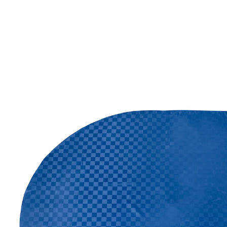
UVP CHF 34.95
ab
CHF 18.85
inkl. MwSt. und zzgl.
Versandkosten
Variante
blau
Auswahl
In den Warenkorb