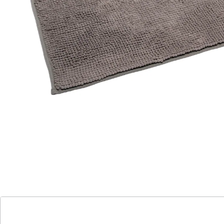
Sofort lieferbar - in 3-4 Werktagen bei Ihnen
Super-flauschig in Ihrer Lieblingsfarbe
hochwertige Verarbeitung
Florhöhe: ca 1,5 cm
rutschfest
auch für Fußbodenheizung geeignet
Diese Super-Soft-Badematte gibt Ihnen beim Ein- und
Aussteigen aus Dusche oder Badewanne ein sicheres
und angenehm weiches Gefühl. Die rutschfeste Matte
ist hochwertig verarbeitet und fühlt sich mit ihrem ca.
1,5 cm hohen Flor wunderbar flauschig an den Füßen
an. Und dabei sieht sie auch noch toll aus, denn sie ist
in verschiedenen Trendfarben erhältlich und passt
somit ganz sicher auch zu Ihrem Geschmack.
Ob in grau, beige, hellblau, dunkelblau, brombeere,