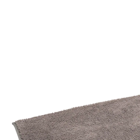
UVP CHF 19.95
CHF 7.85
inkl. MwSt. und zzgl.
Versandkosten
Variante
grau
+ 1
CHF 5.25
nur
ab
2
Stück
1
In den Warenkorb