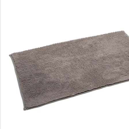
bordeaux oder lila - diese Matte ist in jeder Farbe eine
echte Bereicherung für Ihr Badezimmer. Wählen Sie
einfach Ihre Lieblingsfarbe, die sich harmonisch in die
Badeinrichtung einfügt oder setzen Sie mit einer
Kontrastfarbe bewusst einen reizvollen farblichen
Akzent - ganz wie Sie es mögen.
Übrigens: Natürlich können Sie die Super-Soft-
Badematte auch auf Böden mit Fußbodenheizung
legen. Das verstärkt den tollen Flausch-Effekt noch
mehr.
Details
Hinweise & Hersteller