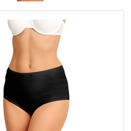
en wir eine Alternative gefunden, die
nte:
wedolina
Baumwoll-Slip, 3 Stück Blumen
(6)
Einzelpreis:
UVP CHF 23.95
CHF 9.95
ter abonnieren